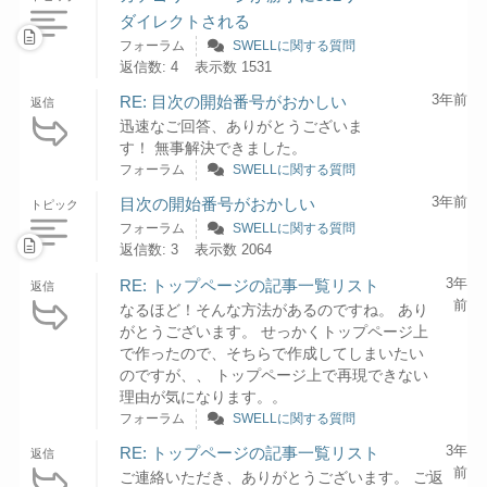
ダイレクトされる
フォーラム
SWELLに関する質問
返信数: 4
表示数 1531
3年前
RE: 目次の開始番号がおかしい
返信
迅速なご回答、ありがとうございま
す！ 無事解決できました。
フォーラム
SWELLに関する質問
3年前
目次の開始番号がおかしい
トピック
フォーラム
SWELLに関する質問
返信数: 3
表示数 2064
3年
RE: トップページの記事一覧リスト
返信
前
なるほど！そんな方法があるのですね。 あり
がとうございます。 せっかくトップページ上
で作ったので、そちらで作成してしまいたい
のですが、、 トップページ上で再現できない
理由が気になります。。
フォーラム
SWELLに関する質問
3年
RE: トップページの記事一覧リスト
返信
前
ご連絡いただき、ありがとうございます。 ご返