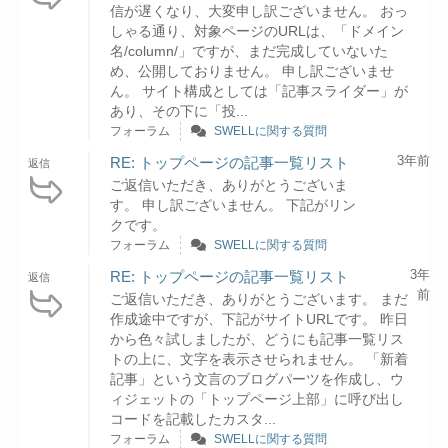
信が遅くなり、大変申し訳ございません。 おっ
しゃる通り、対象ページのURLは、「ドメイン
名/column/」ですが、まだ完成していないた
め、公開しておりません。 申し訳ございませ
ん。 サイト構成としては「記事スライダー」が
あり、その下に「投...
フォーラム
SWELLに関する質問
3年前
RE: トップページの記事一覧リスト
返信
ご返信いただき、ありがとうございま
す。 申し訳ございません。 下記がリン
クです。
フォーラム
SWELLに関する質問
3年
RE: トップページの記事一覧リスト
返信
前
ご返信いただき、ありがとうございます。 まだ
作成途中ですが、下記がサイトURLです。 昨日
から色々試しましたが、どうにも記事一覧リス
トの上に、文字を表示させられません。 「新着
記事」という文言のブログパーツを作成し、ウ
ィジェットの「トップページ上部」に呼び出し
コードを記載したカスタ...
フォーラム
SWELLに関する質問