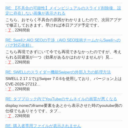
RE: 【不具合の可能性】メインビジュアルのスライド削除後、設
定に存在しない画像が表示される
こちら、おそらく不具合の原因がわかりましたので、次回アプデ
で修正しておきます。早ければ本日アプデ予定です。
:
了
,
22時間前
RE: SwellとAIO SEOの干渉（AIO SEO技術チームからSwellへの
バグ対応依頼）
こちら再現できずにいて今でも再現できなかったのですが、考え
られる回避策が一つ（効果があるかはわかりませんが）見...
:
了
,
22時間前
RE: SWELLのスライダー機能Swiperの外部入力の処理方法
SWELL 2.17.1ではSwiper 7.0.6を使用しており、バージョン上は
CVE-2026-27212...
:
了
,
22時間前
RE: タブブロック内でYouTubeのサムネイルの画質が悪くなる
display:noneのiframe要素をあとから表示させた時のyoutube側の
仕様でもありそうです。タブ...
:
了
,
22時間前
RE: 購入者専用ファイルが表示されません