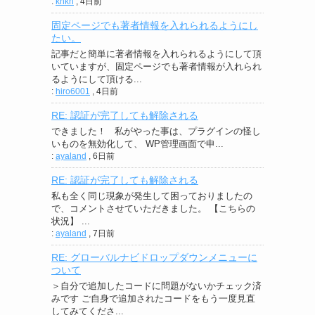
:
knkn
,
4日前
固定ページでも著者情報を入れられるようにし
たい。
記事だと簡単に著者情報を入れられるようにして頂
いていますが、固定ページでも著者情報が入れられ
るようにして頂ける...
:
hiro6001
,
4日前
RE: 認証が完了しても解除される
できました！ 私がやった事は、プラグインの怪し
いものを無効化して、 WP管理画面で申...
:
ayaland
,
6日前
RE: 認証が完了しても解除される
私も全く同じ現象が発生して困っておりましたの
で、コメントさせていただきました。 【こちらの
状況】 ...
:
ayaland
,
7日前
RE: グローバルナビドロップダウンメニューに
ついて
＞自分で追加したコードに問題がないかチェック済
みです ご自身で追加されたコードをもう一度見直
してみてくださ...