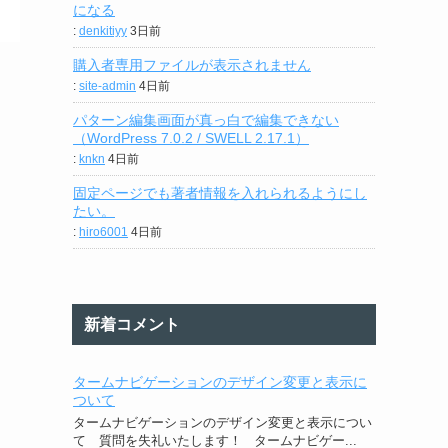
になる
:
denkitiyy
3日前
購入者専用ファイルが表示されません
:
site-admin
4日前
パターン編集画面が真っ白で編集できない
（WordPress 7.0.2 / SWELL 2.17.1）
:
knkn
4日前
固定ページでも著者情報を入れられるようにし
たい。
:
hiro6001
4日前
新着コメント
タームナビゲーションのデザイン変更と表示に
ついて
タームナビゲーションのデザイン変更と表示につい
て 質問を失礼いたします！ タームナビゲー...