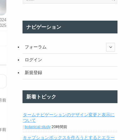
024
025
ナビゲーション
フォーラム
ログイン
新規登録
新着トピック
月前
タームナビゲーションのデザイン変更と表示に
ついて
:
botanical-study
20時間前
年前
キャプションボックスを作ろうとするとエラー