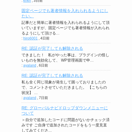
:
knkn
,
3日前
固定ページでも著者情報を入れられるようにし
たい。
記事だと簡単に著者情報を入れられるようにして頂
いていますが、固定ページでも著者情報が入れられ
るようにして頂ける...
:
hiro6001
,
4日前
RE: 認証が完了しても解除される
できました！ 私がやった事は、プラグインの怪し
いものを無効化して、 WP管理画面で申...
:
ayaland
,
6日前
RE: 認証が完了しても解除される
私も全く同じ現象が発生して困っておりましたの
で、コメントさせていただきました。 【こちらの
状況】 ...
:
ayaland
,
7日前
RE: グローバルナビドロップダウンメニューに
ついて
＞自分で追加したコードに問題がないかチェック済
みです ご自身で追加されたコードをもう一度見直
してみてくださ...