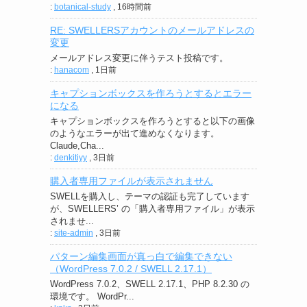
:
botanical-study
,
16時間前
RE: SWELLERSアカウントのメールアドレスの
変更
メールアドレス変更に伴うテスト投稿です。
:
hanacom
,
1日前
キャプションボックスを作ろうとするとエラー
になる
キャプションボックスを作ろうとすると以下の画像
のようなエラーが出て進めなくなります。
Claude,Cha...
:
denkitiyy
,
3日前
購入者専用ファイルが表示されません
SWELLを購入し、テーマの認証も完了しています
が、SWELLERS’ の「購入者専用ファイル」が表示
されませ...
:
site-admin
,
3日前
パターン編集画面が真っ白で編集できない
（WordPress 7.0.2 / SWELL 2.17.1）
WordPress 7.0.2、SWELL 2.17.1、PHP 8.2.30 の
環境です。 WordPr...