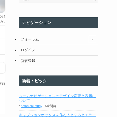
024
025
ナビゲーション
フォーラム
ログイン
新規登録
新着トピック
年前
タームナビゲーションのデザイン変更と表示に
ついて
:
botanical-study
16時間前
キャプションボックスを作ろうとするとエラー