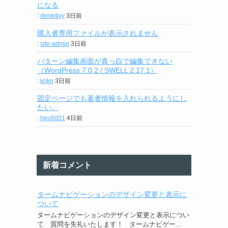
になる
:
denkitiyy
3日前
購入者専用ファイルが表示されません
:
site-admin
3日前
パターン編集画面が真っ白で編集できない
（WordPress 7.0.2 / SWELL 2.17.1）
:
knkn
3日前
固定ページでも著者情報を入れられるようにし
たい。
:
hiro6001
4日前
新着コメント
タームナビゲーションのデザイン変更と表示に
ついて
タームナビゲーションのデザイン変更と表示につい
て 質問を失礼いたします！ タームナビゲー...