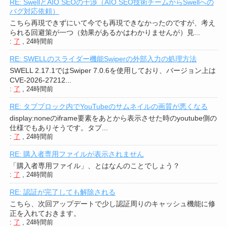
RE: SwellとAIO SEOの干渉（AIO SEO技術チームからSwellへの
バグ対応依頼）
こちら再現できずにいて今でも再現できなかったのですが、考え
られる回避策が一つ（効果があるかはわかりませんが）見...
:
了
,
24時間前
RE: SWELLのスライダー機能Swiperの外部入力の処理方法
SWELL 2.17.1ではSwiper 7.0.6を使用しており、バージョン上は
CVE-2026-27212...
:
了
,
24時間前
RE: タブブロック内でYouTubeのサムネイルの画質が悪くなる
display:noneのiframe要素をあとから表示させた時のyoutube側の
仕様でもありそうです。タブ...
:
了
,
24時間前
RE: 購入者専用ファイルが表示されません
「購入者専用ファイル」、とはなんのことでしょう？
:
了
,
24時間前
RE: 認証が完了しても解除される
こちら、次回アップデートで少し認証周りのキャッシュ機能に修
正を入れておきます。
:
了
,
24時間前