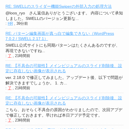
RE: SWELLのスライダー機能Swiperの外部入力の処理方法
@loos_ryo さん返信ありがとうございます。 内容について承知
しました。SWELLのバージョン更新な...
:
HR
,
39分前
RE: パターン編集画面が真っ白で編集できない（WordPress
7.0.2 / SWELL 2.17.1）
SWELL公式サイトにも同期パターンはたくさんあるのですが、
再現できないですね...
:
了
,
21時間前
RE: 【不具合の可能性】メインビジュアルのスライド削除後、設
定に存在しない画像が表示される
ver. 2.18.0 で修正してみました。アップデート後、以下で問題が
解決できますでしょうか。 1. カ...
:
了
,
21時間前
RE: 【不具合の可能性】メインビジュアルのスライド削除後、設
定に存在しない画像が表示される
こちら、おそらく不具合の原因がわかりましたので、次回アプデ
で修正しておきます。早ければ本日アプデ予定です。
:
了
,
23時間前