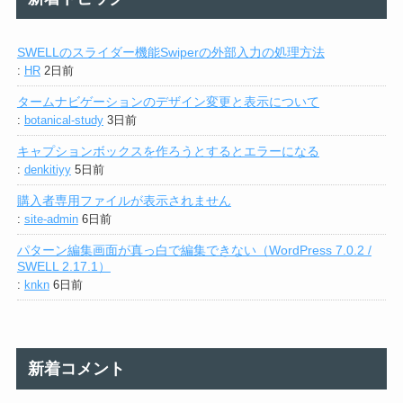
SWELLのスライダー機能Swiperの外部入力の処理方法
:
HR
2日前
タームナビゲーションのデザイン変更と表示について
:
botanical-study
3日前
キャプションボックスを作ろうとするとエラーになる
:
denkitiyy
5日前
購入者専用ファイルが表示されません
:
site-admin
6日前
パターン編集画面が真っ白で編集できない（WordPress 7.0.2 /
SWELL 2.17.1）
:
knkn
6日前
新着コメント