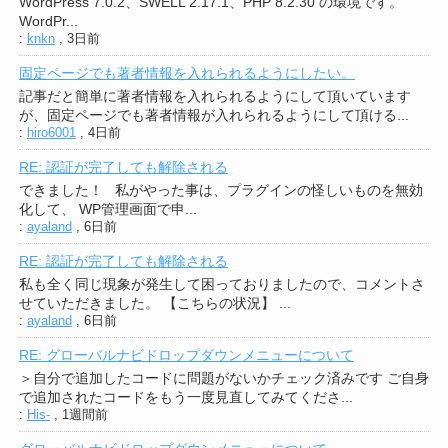
WordPress 7.0.2、SWELL 2.17.1、PHP 8.2.30 の環境です。
WordPr...
:
knkn
,
3日前
固定ページでも著者情報を入れられるようにしたい。
記事だと簡単に著者情報を入れられるようにして頂いています
が、固定ページでも著者情報が入れられるようにして頂ける...
:
hiro6001
,
4日前
RE: 認証が完了しても解除される
できました！ 私がやった事は、プラグインの怪しいものを無効
化して、 WP管理画面で申...
:
ayaland
,
6日前
RE: 認証が完了しても解除される
私も全く同じ現象が発生して困っておりましたので、コメントさ
せていただきました。 【こちらの状況】 ...
:
ayaland
,
6日前
RE: グローバルナビドロップダウンメニューについて
＞自分で追加したコードに問題がないかチェック済みです ご自身
で追加されたコードをもう一度見直してみてくださ...
:
His-
,
1週間前