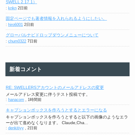
SWELL 2.17.1）
:
knkn
2日前
固定ページでも著者情報を入れられるようにしたい。
:
hiro6001
2日前
グローバルナビドロップダウンメニューについて
:
chum0322
7日前
新着コメント
RE: SWELLERSアカウントのメールアドレスの変更
メールアドレス変更に伴うテスト投稿です。
:
hanacom
,
1時間前
キャプションボックスを作ろうとするとエラーになる
キャプションボックスを作ろうとすると以下の画像のようなエラ
ーが出て進めなくなります。 Claude,Cha...
:
denkitiyy
,
2日前