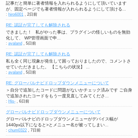
記事だと簡単に著者情報を入れられるようにして頂いています
が、固定ページでも著者情報が入れられるようにして頂ける...
:
hiro6001
,
2日前
RE: 認証が完了しても解除される
できました！ 私がやった事は、プラグインの怪しいものを無効
化して、 WP管理画面で申...
:
ayaland
,
5日前
RE: 認証が完了しても解除される
私も全く同じ現象が発生して困っておりましたので、コメントさ
せていただきました。 【こちらの状況】 ...
:
ayaland
,
5日前
RE: グローバルナビドロップダウンメニューについて
＞自分で追加したコードに問題がないかチェック済みです ご自身
で追加されたコードをもう一度見直してみてくださ...
:
His-
,
6日前
グローバルナビドロップダウンメニューについて
グローバルナビのドロップダウンメニューがデバイス幅が
1440px以下になると>とメニュー名が被ってしまい...
:
chum0322
,
7日前