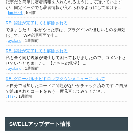
記事だと簡単に著者情報を入れられるようにして頂いています
が、固定ページでも著者情報が入れられるようにして頂ける...
:
hiro6001
,
5日前
RE: 認証が完了しても解除される
できました！ 私がやった事は、プラグインの怪しいものを無効
化して、 WP管理画面で申...
:
ayaland
,
1週間前
RE: 認証が完了しても解除される
私も全く同じ現象が発生して困っておりましたので、コメントさ
せていただきました。 【こちらの状況】 ...
:
ayaland
,
1週間前
RE: グローバルナビドロップダウンメニューについて
＞自分で追加したコードに問題がないかチェック済みです ご自身
で追加されたコードをもう一度見直してみてくださ...
:
His-
,
1週間前
SWELLアップデート情報