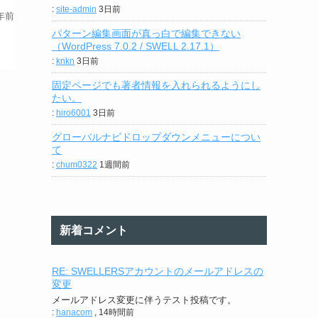
:
site-admin
3日前
年前
パターン編集画面が真っ白で編集できない
（WordPress 7.0.2 / SWELL 2.17.1）
:
knkn
3日前
固定ページでも著者情報を入れられるようにし
たい。
:
hiro6001
3日前
グローバルナビドロップダウンメニューについ
て
:
chum0322
1週間前
新着コメント
RE: SWELLERSアカウントのメールアドレスの
変更
メールアドレス変更に伴うテスト投稿です。
:
hanacom
,
14時間前