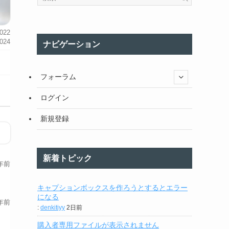
022
024
ナビゲーション
フォーラム
ログイン
新規登録
新着トピック
年前
キャプションボックスを作ろうとするとエラー
になる
年前
:
denkitiyy
2日前
購入者専用ファイルが表示されません