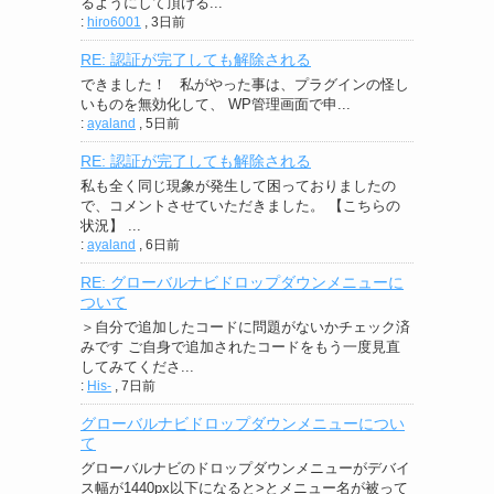
るようにして頂ける...
:
hiro6001
,
3日前
RE: 認証が完了しても解除される
できました！ 私がやった事は、プラグインの怪し
いものを無効化して、 WP管理画面で申...
:
ayaland
,
5日前
RE: 認証が完了しても解除される
私も全く同じ現象が発生して困っておりましたの
で、コメントさせていただきました。 【こちらの
状況】 ...
:
ayaland
,
6日前
RE: グローバルナビドロップダウンメニューに
ついて
＞自分で追加したコードに問題がないかチェック済
みです ご自身で追加されたコードをもう一度見直
してみてくださ...
:
His-
,
7日前
グローバルナビドロップダウンメニューについ
て
グローバルナビのドロップダウンメニューがデバイ
ス幅が1440px以下になると>とメニュー名が被って