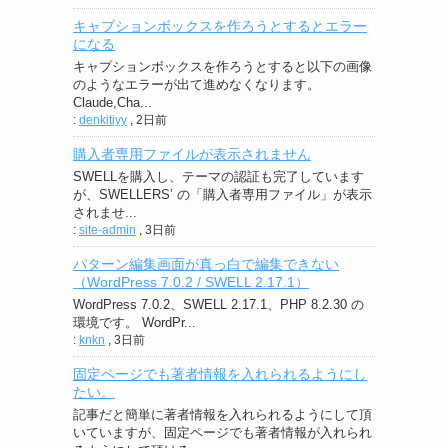
キャプションボックスを作ろうとするとエラー
になる
キャプションボックスを作ろうとすると以下の画像
のようなエラーが出て進めなくなります。
Claude,Cha...
:
denkitiyy
,
2日前
購入者専用ファイルが表示されません
SWELLを購入し、テーマの認証も完了しています
が、SWELLERS’ の「購入者専用ファイル」が表示
されませ...
:
site-admin
,
3日前
パターン編集画面が真っ白で編集できない
（WordPress 7.0.2 / SWELL 2.17.1）
WordPress 7.0.2、SWELL 2.17.1、PHP 8.2.30 の
環境です。 WordPr...
:
knkn
,
3日前
固定ページでも著者情報を入れられるようにし
たい。
記事だと簡単に著者情報を入れられるようにして頂
いていますが、固定ページでも著者情報が入れられ