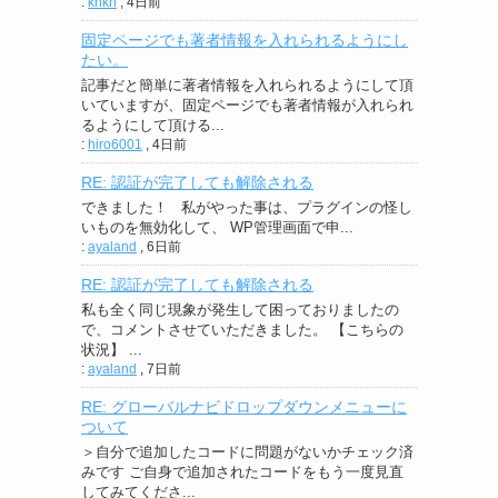
:
knkn
,
4日前
固定ページでも著者情報を入れられるようにし
たい。
記事だと簡単に著者情報を入れられるようにして頂
いていますが、固定ページでも著者情報が入れられ
るようにして頂ける...
:
hiro6001
,
4日前
RE: 認証が完了しても解除される
できました！ 私がやった事は、プラグインの怪し
いものを無効化して、 WP管理画面で申...
:
ayaland
,
6日前
RE: 認証が完了しても解除される
私も全く同じ現象が発生して困っておりましたの
で、コメントさせていただきました。 【こちらの
状況】 ...
:
ayaland
,
7日前
RE: グローバルナビドロップダウンメニューに
ついて
＞自分で追加したコードに問題がないかチェック済
みです ご自身で追加されたコードをもう一度見直
してみてくださ...