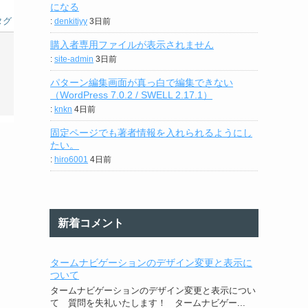
になる
タグ
:
denkitiyy
3日前
購入者専用ファイルが表示されません
:
site-admin
3日前
パターン編集画面が真っ白で編集できない
（WordPress 7.0.2 / SWELL 2.17.1）
:
knkn
4日前
固定ページでも著者情報を入れられるようにし
たい。
:
hiro6001
4日前
新着コメント
タームナビゲーションのデザイン変更と表示に
ついて
タームナビゲーションのデザイン変更と表示につい
て 質問を失礼いたします！ タームナビゲー...