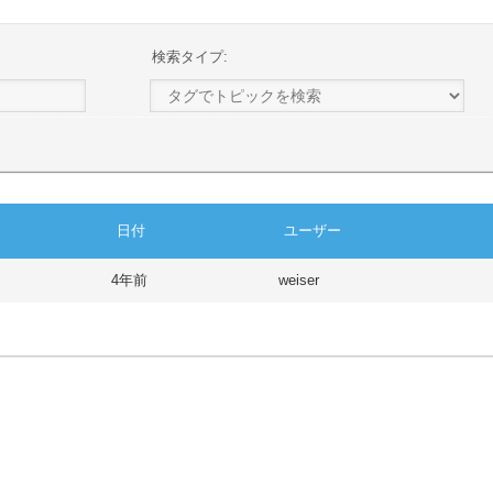
検索タイプ:
日付
ユーザー
4年前
weiser