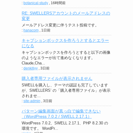
:
botanical-study
,
16時間前
RE: SWELLERSアカウントのメールアドレスの
変更
メールアドレス変更に伴うテスト投稿です。
:
hanacom
,
1日前
キャプションボックスを作ろうとするとエラー
になる
キャプションボックスを作ろうとすると以下の画像
のようなエラーが出て進めなくなります。
Claude,Cha...
:
denkitiyy
,
3日前
購入者専用ファイルが表示されません
SWELLを購入し、テーマの認証も完了しています
が、SWELLERS’ の「購入者専用ファイル」が表示
されませ...
:
site-admin
,
3日前
パターン編集画面が真っ白で編集できない
（WordPress 7.0.2 / SWELL 2.17.1）
WordPress 7.0.2、SWELL 2.17.1、PHP 8.2.30 の
環境です。 WordPr...