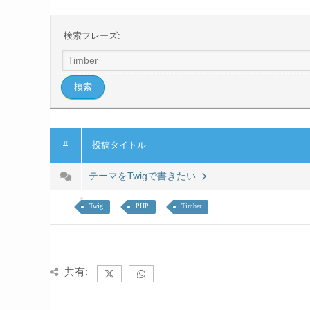
検索フレーズ:
#
投稿タイトル
テーマをTwigで書きたい
Twig
PHP
Timber
共有: