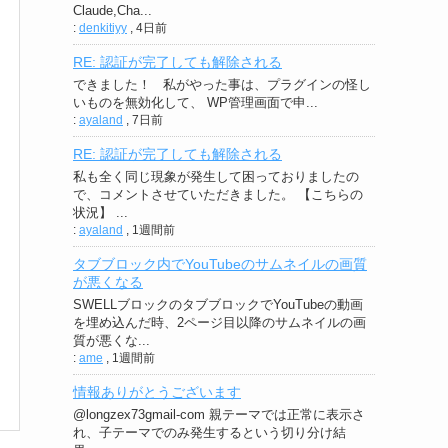
Claude,Cha...
:
denkitiyy
,
4日前
RE: 認証が完了しても解除される
できました！ 私がやった事は、プラグインの怪し
いものを無効化して、 WP管理画面で申...
:
ayaland
,
7日前
RE: 認証が完了しても解除される
私も全く同じ現象が発生して困っておりましたの
で、コメントさせていただきました。 【こちらの
状況】 ...
:
ayaland
,
1週間前
タブブロック内でYouTubeのサムネイルの画質
が悪くなる
SWELLブロックのタブブロックでYouTubeの動画
を埋め込んだ時、2ページ目以降のサムネイルの画
質が悪くな...
:
ame
,
1週間前
情報ありがとうございます
@longzex73gmail-com 親テーマでは正常に表示さ
れ、子テーマでのみ発生するという切り分け結