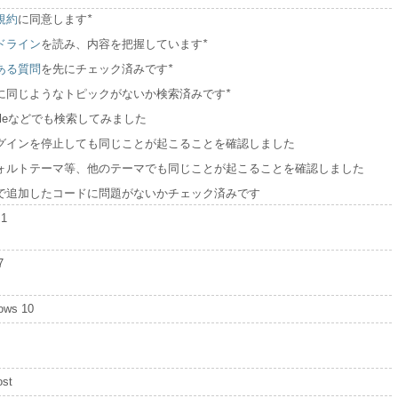
規約
に同意します
*
ドライン
を読み、内容を把握しています
*
ある質問
を先にチェック済みです
*
に同じようなトピックがないか検索済みです
*
ogleなどでも検索してみました
グインを停止しても同じことが起こることを確認しました
ォルトテーマ等、他のテーマでも同じことが起こることを確認しました
で追加したコードに問題がないかチェック済みです
.1
7
ows 10
ost