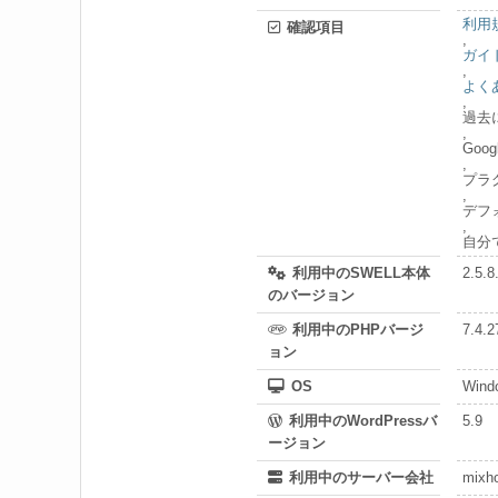
利用
確認項目
,
ガイ
,
よく
,
過去
,
Go
,
プラ
,
デフ
,
自分
利用中のSWELL本体
2.5.8
のバージョン
利用中のPHPバージ
7.4.2
ョン
OS
Wind
利用中のWordPressバ
5.9
ージョン
利用中のサーバー会社
mixh