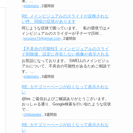
果、...
:
gotamaru
,
2週間前
RE: メインビジュアルのスライドが反映されな
い件、同様の症状があります
同じような症状で困っています。 私の環境ではメ
インビジュアルのスライダーが子テーマ(SW...
:
longzex73@gmail.com
,
2週間前
【不具合の可能性】メインビジュアルのスライ
ド削除後、設定に存在しない画像が表示される
お世話になっております。 SWELLのメインビジュ
アルについて、不具合の可能性があるためご相談で
す。 ...
:
gotamaru
,
3週間前
RE: カテゴリーページが白くなって表示されな
い
@his ご返信およびご確認ありがとうございます。
おっしゃる通り、Google検索を行い似たような症状
で...
:
chiikawake
,
3週間前
RE: カテゴリーページが白くなって表示されな
い