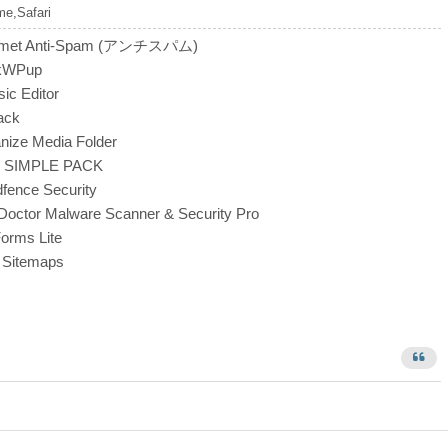
e,Safari
smet Anti-Spam (アンチスパム)
kWPup
ic Editor
ack
nize Media Folder
 SIMPLE PACK
fence Security
octor Malware Scanner & Security Pro
rms Lite
Sitemaps