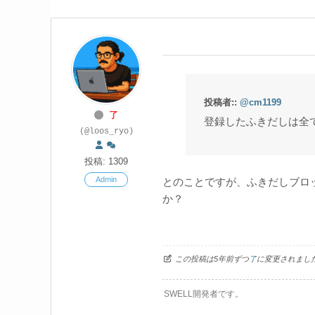
投稿者::
@cm1199
了
登録したふきだしは全
(@loos_ryo)
投稿: 1309
Admin
とのことですが、ふきだしブロ
か？
この投稿は5年前ずつ
了
に変更されまし
SWELL開発者です。