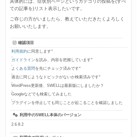
具体的には、症状別ページというカテゴリの投稿を(すべ
ての記事を)リスト表示したいです。
ご存じの方がいましたら、教えていただきたくよろしく
お願いいたします。
確認項目
利用規約
に同意します
*
,
ガイドライン
を読み、内容を把握しています
*
,
よくある質問
を先にチェック済みです
*
,
過去に同じようなトピックがないか検索済みです
*
,
WordPress更新後、SWELLは最新版にしましたか？
,
Googleなどでも検索してみました
,
プラグインを停止しても同じことが起こることを確認しました
利用中のSWELL本体のバージョン
2.6.8.2