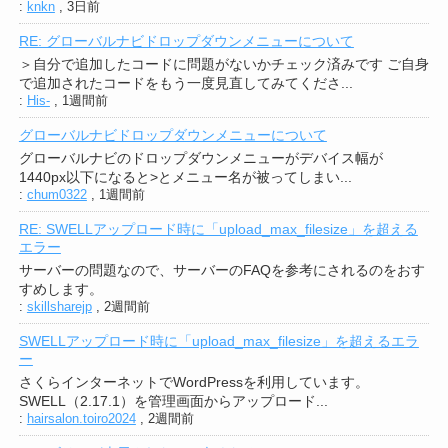
:
knkn
,
3日前
RE: グローバルナビドロップダウンメニューについて
＞自分で追加したコードに問題がないかチェック済みです ご自身
で追加されたコードをもう一度見直してみてくださ...
:
His-
,
1週間前
グローバルナビドロップダウンメニューについて
グローバルナビのドロップダウンメニューがデバイス幅が
1440px以下になると>とメニュー名が被ってしまい...
:
chum0322
,
1週間前
RE: SWELLアップロード時に「upload_max_filesize」を超える
エラー
サーバーの問題なので、サーバーのFAQを参考にされるのをおす
すめします。
:
skillsharejp
,
2週間前
SWELLアップロード時に「upload_max_filesize」を超えるエラ
ー
さくらインターネットでWordPressを利用しています。
SWELL（2.17.1）を管理画面からアップロード...
:
hairsalon.toiro2024
,
2週間前