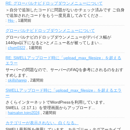
RE: グローバルナビドロップダウンメニューについて
＞自分で追加したコードに問題がないかチェック済みです ご自身
で追加されたコードをもう一度見直してみてくださ...
:
His-
,
1週間前
グローバルナビドロップダウンメニューについて
グローバルナビのドロップダウンメニューがデバイス幅が
1440px以下になると>とメニュー名が被ってしまい...
:
chum0322
,
1週間前
RE: SWELLアップロード時に「upload_max_filesize」を超える
エラー
サーバーの問題なので、サーバーのFAQを参考にされるのをおす
すめします。
:
skillsharejp
,
2週間前
SWELLアップロード時に「upload_max_filesize」を超えるエラ
ー
さくらインターネットでWordPressを利用しています。
SWELL（2.17.1）を管理画面からアップロード...
:
hairsalon.toiro2024
,
2週間前
カテゴリーが表示されない。白くなる。
SWELL最新版を使用しています。カテゴリー・タグアーカイブ