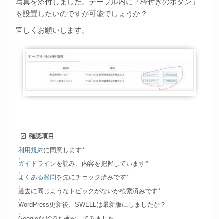
写真を添付しました。テーブル内に「枠付きのボタン」
を設置したいのですが可能でしょうか？
宜しくお願いします。
確認項目
利用規約
に同意します
*
,
ガイドライン
を読み、内容を把握しています
*
,
よくある質問
を先にチェック済みです
*
,
過去に同じようなトピックがないか検索済みです
*
,
WordPress更新後、SWELLは最新版にしましたか？
,
Googleなどでも検索してみました