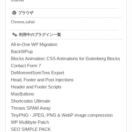
Xserver
ブラウザ
Chrome,safari
利用中のプラグイン一覧
All-in-One WP Migration
BackWPup
Blocks Animation: CSS Animations for Gutenberg Blocks
Contact Form 7
DeMomentSomTres Export
Head, Footer and Post Injections
Header and Footer Scripts
MaxButtons
Shortcodes Ultimate
Throws SPAM Away
TinyPNG - JPEG, PNG & WebP image compression
WP Multibyte Patch
SEO SIMPLE PACK