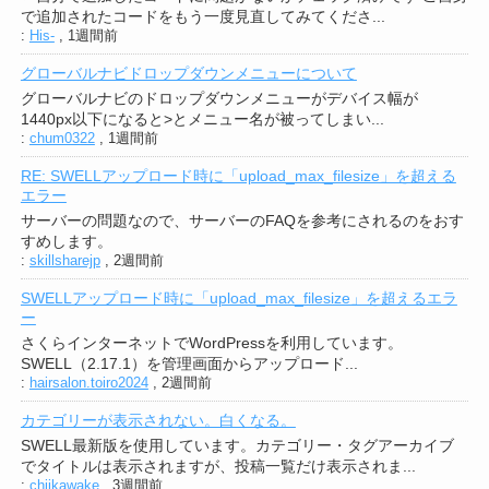
で追加されたコードをもう一度見直してみてくださ...
:
His-
,
1週間前
グローバルナビドロップダウンメニューについて
グローバルナビのドロップダウンメニューがデバイス幅が
1440px以下になると>とメニュー名が被ってしまい...
:
chum0322
,
1週間前
RE: SWELLアップロード時に「upload_max_filesize」を超える
エラー
サーバーの問題なので、サーバーのFAQを参考にされるのをおす
すめします。
:
skillsharejp
,
2週間前
SWELLアップロード時に「upload_max_filesize」を超えるエラ
ー
さくらインターネットでWordPressを利用しています。
SWELL（2.17.1）を管理画面からアップロード...
:
hairsalon.toiro2024
,
2週間前
カテゴリーが表示されない。白くなる。
SWELL最新版を使用しています。カテゴリー・タグアーカイブ
でタイトルは表示されますが、投稿一覧だけ表示されま...
:
chiikawake
,
3週間前