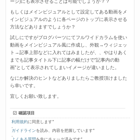
ージ)にも表示させることは可能でしょうか？？
もしくはメインビジュアルとして設定してある動画をメ
インビジュアルのように各ページのトップに表示させる
方法などありますでしょうか？
試しにですがブログパーツにてフルワイドカラムを使い
動画をメインビジュアル風に作成し、外観→ウィジェッ
ト→記事上部などに入れてはみましたが、、やはりあく
までも記事タイトル下に記事の幅だけで”記事内の動
画”として表示されてしまいイメージが違いました。
なにか解決のヒントなどありましたらご教授頂けました
ら幸いです。
宜しくお願い致します。
確認項目
利用規約
に同意します
*
,
ガイドライン
を読み、内容を把握しています
*
,
よくある質問
を先にチェック済みです
*