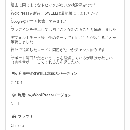
,
過去に同じようなトピックがないか検索済みです
*
,
WordPress更新後、SWELLは最新版にしましたか？
,
Googleなどでも検索してみました
,
プラグインを停止しても同じことが起こることを確認しました
,
デフォルトテーマ等、他のテーマでも同じことが起こることを
確認しました
,
自分で追加したコードに問題がないかチェック済みです
,
サポート範囲外だということを理解しているが助けが欲しい
（有料サポートしてくれる方を探したい）
利用中のSWELL本体のバージョン
2-7-0-4
利用中のWordPressバージョン
6.1.1
ブラウザ
Chrome