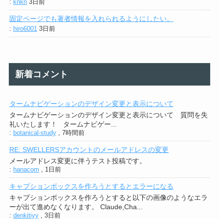
:
knkn
3日前
固定ページでも著者情報を入れられるようにしたい。
:
hiro6001
3日前
新着コメント
タームナビゲーションのデザイン変更と表示について
タームナビゲーションのデザイン変更と表示について 質問を失
礼いたします！ タームナビゲー...
:
botanical-study
,
7時間前
RE: SWELLERSアカウントのメールアドレスの変更
メールアドレス変更に伴うテスト投稿です。
:
hanacom
,
1日前
キャプションボックスを作ろうとするとエラーになる
キャプションボックスを作ろうとすると以下の画像のようなエラ
ーが出て進めなくなります。 Claude,Cha...
:
denkitiyy
,
3日前