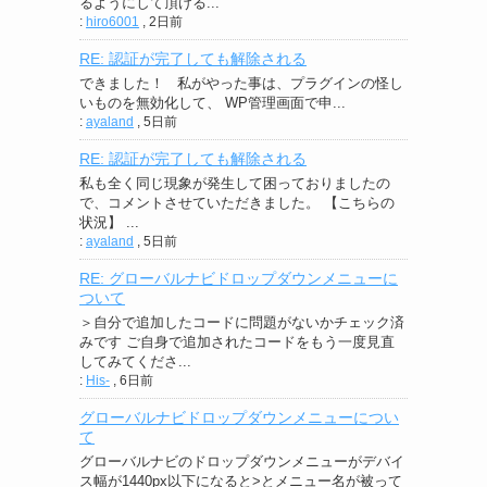
るようにして頂ける...
:
hiro6001
,
2日前
RE: 認証が完了しても解除される
できました！ 私がやった事は、プラグインの怪し
いものを無効化して、 WP管理画面で申...
:
ayaland
,
5日前
RE: 認証が完了しても解除される
私も全く同じ現象が発生して困っておりましたの
で、コメントさせていただきました。 【こちらの
状況】 ...
:
ayaland
,
5日前
RE: グローバルナビドロップダウンメニューに
ついて
＞自分で追加したコードに問題がないかチェック済
みです ご自身で追加されたコードをもう一度見直
してみてくださ...
:
His-
,
6日前
グローバルナビドロップダウンメニューについ
て
グローバルナビのドロップダウンメニューがデバイ
ス幅が1440px以下になると>とメニュー名が被って