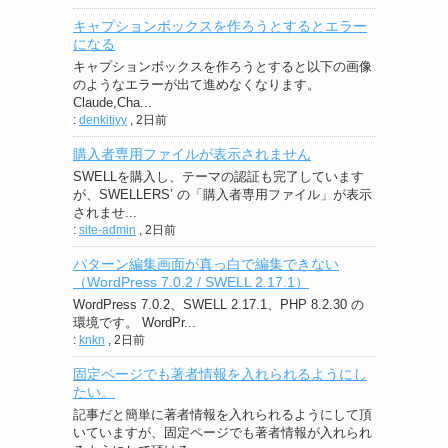
キャプションボックスを作ろうとするとエラー
になる
キャプションボックスを作ろうとすると以下の画像
のようなエラーが出て進めなくなります。
Claude,Cha...
:
denkitiyy
,
2日前
購入者専用ファイルが表示されません
SWELLを購入し、テーマの認証も完了しています
が、SWELLERS’ の「購入者専用ファイル」が表示
されませ...
:
site-admin
,
2日前
パターン編集画面が真っ白で編集できない
（WordPress 7.0.2 / SWELL 2.17.1）
WordPress 7.0.2、SWELL 2.17.1、PHP 8.2.30 の
環境です。 WordPr...
:
knkn
,
2日前
固定ページでも著者情報を入れられるようにし
たい。
記事だと簡単に著者情報を入れられるようにして頂
いていますが、固定ページでも著者情報が入れられ