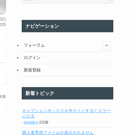
021
025
ナビゲーション
フォーラム
ログイン
新規登録
新着トピック
年前
キャプションボックスを作ろうとするとエラー
になる
:
denkitiyy
2日前
購入者専用ファイルが表示されません