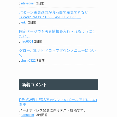
:
site-admin
2日前
パターン編集画面が真っ白で編集できない
（WordPress 7.0.2 / SWELL 2.17.1）
:
knkn
2日前
固定ページでも著者情報を入れられるようにし
たい。
:
hiro6001
2日前
グローバルナビドロップダウンメニューについ
て
:
chum0322
7日前
新着コメント
RE: SWELLERSアカウントのメールアドレスの
変更
メールアドレス変更に伴うテスト投稿です。
:
hanacom
,
3時間前